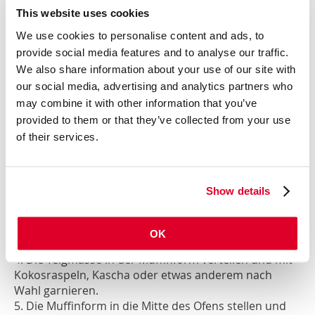
- 30 g grob gehackte Walnüsse
This website uses cookies
- 30 g Kokosraspeln
- 1 TL Ceylon-Zimt
We use cookies to personalise content and ads, to
- 2 EL Rote Bete Pulver (optional)
provide social media features and to analyse our traffic.
We also share information about your use of our site with
Garnierung:
Kokosraspenl, Kascha oder etwas nach
our social media, advertising and analytics partners who
eigener Wahl
may combine it with other information that you’ve
Vorbereitung:
provided to them or that they’ve collected from your use
1. Den Backofen auf 180 Grad vorheizen.
of their services.
2. Die Bananen zerdrücken und in eine große
Schüssel geben.
3. Alle restlichen Zutaten Buchweizenflocken,
Show details
Sonnenblumenkerne, getrocknete Cranberries, grob
gehackte Walnüsse, Kokosraspeln, Ceylon-Zimt und
optional Rote Bete Pulver hinzufügen und zu einem
OK
Teig kneten.
4. Die Teigmasse in der Muffinform verteilen und mit
Kokosraspeln, Kascha oder etwas anderem nach
Wahl garnieren.
5. Die Muffinform in die Mitte des Ofens stellen und