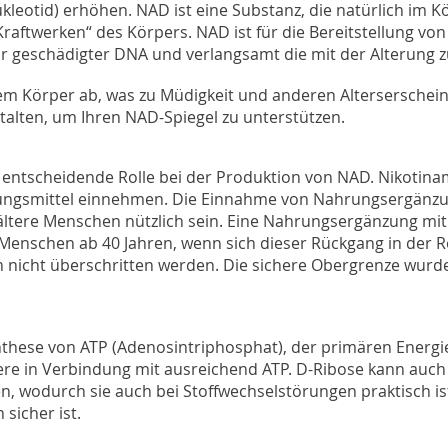
tid) erhöhen. NAD ist eine Substanz, die natürlich im Körp
raftwerken“ des Körpers. NAD ist für die Bereitstellung vo
ratur geschädigter DNA und verlangsamt die mit der Alteru
m Körper ab, was zu Müdigkeit und anderen Alterserschei
talten, um Ihren NAD-Spiegel zu unterstützen.
 entscheidende Rolle bei der Produktion von NAD. Nikotinami
ungsmittel einnehmen. Die Einnahme von Nahrungsergänzu
ltere Menschen nützlich sein. Eine Nahrungsergänzung mi
enschen ab 40 Jahren, wenn sich dieser Rückgang in der Reg
nicht überschritten werden. Die sichere Obergrenze wurd
ynthese von ATP (Adenosintriphosphat), der primären Energieq
e in Verbindung mit ausreichend ATP. D-Ribose kann auch 
n, wodurch sie auch bei Stoffwechselstörungen praktisch ist
sicher ist.