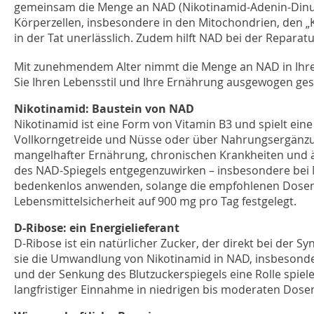
gemeinsam die Menge an NAD (Nikotinamid-Adenin-Dinukleo
Körperzellen, insbesondere in den Mitochondrien, den „K
in der Tat unerlässlich. Zudem hilft NAD bei der Repa
Mit zunehmendem Alter nimmt die Menge an NAD in Ihre
Sie Ihren Lebensstil und Ihre Ernährung ausgewogen ges
Nikotinamid: Baustein von NAD
Nikotinamid ist eine Form von Vitamin B3 und spielt eine
Vollkorngetreide und Nüsse oder über Nahrungsergänz
mangelhafter Ernährung, chronischen Krankheiten und ä
des NAD-Spiegels entgegenzuwirken – insbesondere bei M
bedenkenlos anwenden, solange die empfohlenen Dosen 
Lebensmittelsicherheit auf 900 mg pro Tag festgelegt.
D-Ribose: ein Energielieferant
D-Ribose ist ein natürlicher Zucker, der direkt bei der S
sie die Umwandlung von Nikotinamid in NAD, insbesonder
und der Senkung des Blutzuckerspiegels eine Rolle spiele
langfristiger Einnahme in niedrigen bis moderaten Dosen 