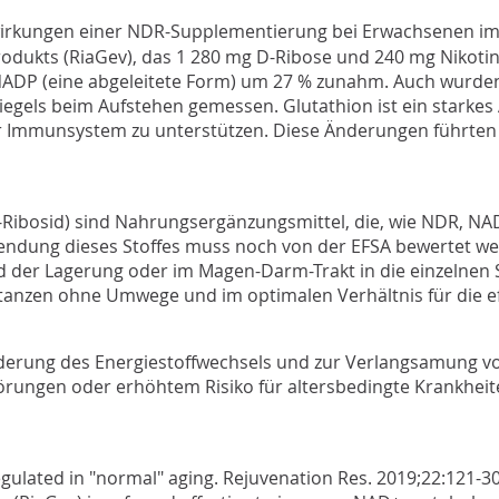
wirkungen einer NDR-Supplementierung bei Erwachsenen im A
rodukts (RiaGev), das 1 280 mg D-Ribose und 240 mg Nikotin
NADP (eine abgeleitete Form) um 27 % zunahm. Auch wurde
egels beim Aufstehen gemessen. Glutathion ist ein starkes A
Ihr Immunsystem zu unterstützen. Diese Änderungen führten
ibosid) sind Nahrungsergänzungsmittel, die, wie NDR, NA
wendung dieses Stoffes muss noch von der EFSA bewertet we
rend der Lagerung oder im Magen-Darm-Trakt in die einzelnen
nzen ohne Umwege und im optimalen Verhältnis für die ef
erung des Energiestoffwechsels und zur Verlangsamung von
örungen oder erhöhtem Risiko für altersbedingte Krankheit
ulated in "normal" aging
. Rejuvenation Res. 2019;22:121-30