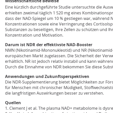
Wissenschaftliche Beweise
Eine kürzlich durchgeführte Studie untersuchte die Aus
erhielten zweimal täglich 1 520 mg eines Kombinationsp
dass der NAD-Spiegel um 10 % gestiegen war, während 
Konzentrationen sowie eine Verringerung des Cortisolspi
Substanzen zu beseitigen, Ihre Zellen zu schützen und 
Konzentration und Motivation.
Darum ist NDR der effektivste NAD-Booster
NMN (Nikotinamid-Mononukleotid) und NR (Nikotinamid-R
europäischen Markt zugelassen. Die Sicherheit der Ver
erhältlich. NR ist jedoch relativ instabil und kann wäh
Durch die Einnahme von NDR bekommen Sie diese Substa
Anwendungen und Zukunftsperspektiven
Die NDR-Supplementierung bietet Möglichkeiten zur Förd
für Menschen mit chronischer Müdigkeit, Stoffwechselst
die langfristigen Auswirkungen besser zu verstehen.
Quellen
1. Clement J et al.
The plasma NAD+ metabolome is dysreg