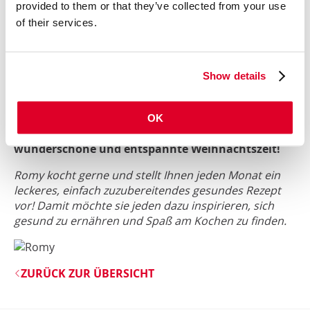
Bedarf nachsüßen mit Ahornsirup,
provided to them or that they’ve collected from your use
Agavendicksaft oder Honig.
of their services.
Die Hälfte der Mascarpone Vanillecreme in 4
Gläser verteilen, das Himbeeren Püree darüber
schichten und den Rest der Mascarpone
Vanillecreme darüber verteilen.
Show details
Mit Granatapfelkerne, Walnüssen, Kokosraspel
und Physalis garnieren.
OK
Ich wünsche Ihnen und Ihren Lieben eine
wunderschöne und entspannte Weihnachtszeit!
Romy kocht gerne und stellt Ihnen jeden Monat ein
leckeres, einfach zuzubereitendes gesundes Rezept
vor! Damit möchte sie jeden dazu inspirieren, sich
gesund zu ernähren und Spaß am Kochen zu finden.
ZURÜCK ZUR ÜBERSICHT