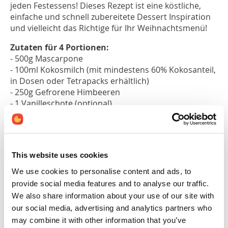
jeden Festessens! Dieses Rezept ist eine köstliche,
einfache und schnell zubereitete Dessert Inspiration
und vielleicht das Richtige für Ihr Weihnachtsmenü!
Zutaten für 4 Portionen:
- 500g Mascarpone
- 100ml Kokosmilch (mit mindestens 60% Kokosanteil,
in Dosen oder Tetrapacks erhältlich)
- 250g Gefrorene Himbeeren
- 1 Vanilleschote (optional)
Garnierung:
Granatapfelkerne, Walnüsse,
Kokosraspel, Physalis
Zubereitung:
This website uses cookies
We use cookies to personalise content and ads, to
Himbeeren auftauen und pürieren. Die
Vanilleschote längs aufschneiden und das Mark
provide social media features and to analyse our traffic.
mit einem stumpfen Messer herauskratzen.
We also share information about your use of our site with
Mascarpone, Kokosmilch und das
our social media, advertising and analytics partners who
herausgekratzte Vanille Mark gut verrühren. Bei
may combine it with other information that you’ve